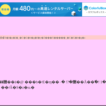
̃X�[�p�[�_�C�G�b�g�I�y�Z���X�����_�C�G�b�g�z
�������4���̒� �ȒP�޲��ā� ��҂Ȃ�S�z�ԋ�