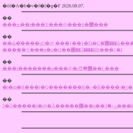
�ŏI�A�b�v�f�[�g�F 2026.08.07.
��
���w��i���Y���@���S�޲���
��
��Ԃ�̌����o!!�@ ���{��1�Ԑl�C�̐΂���A��
�����V���g�z�Q��΂��񂪌����ɃR���{�I
��
���f�������p���@�rԾ�޲��Ļ���
��
�i�m�R��
��
3�̖�����I�@�Â�����