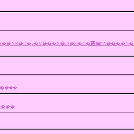
���̉ΎR�D�y�V���X�z2�Ԑl�C�̐΂���A����̃N�
�[�Q�������R�~�Ŕ����\�̺װ��݂���
޲��ā��ݼނ�3���łł���