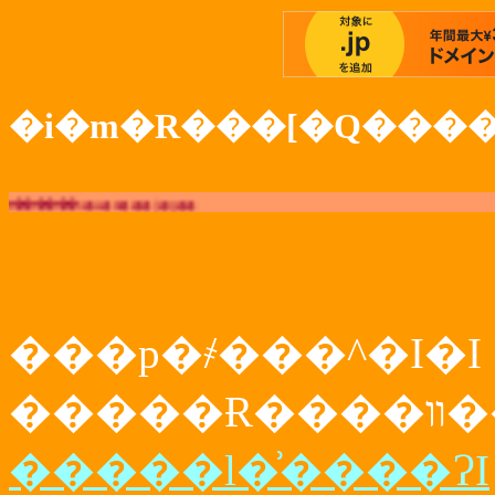
�i�m�R���[�Q��
���p�҂���^�I�I
�����
�����l�͗����ɁI