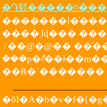
�Ղ邨�����װ���
�������l�͗���
����܂łɖ��� ���ᕪ�q�ɺװ���
�@�@��ٵ� ���̌��ʂ�ܹ��
���p�҂̐��ł��m
��R�`�������
�ŏI�A�b�v�f�[�g�F 