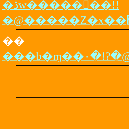
�ڎw������ٔ�!!
��