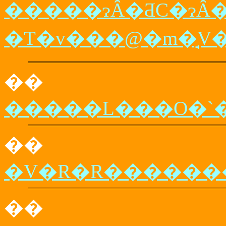
�����ɂȂ�ƋC�ɂȂ
�T�v���@�m�̘V
��
�����L���O�`
��
��