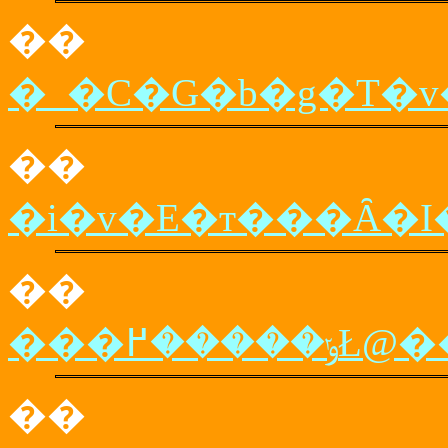
��
�_�C�G�b�g�T�v
��
�i�v�E�т���Ȃ�
��
����߂
��